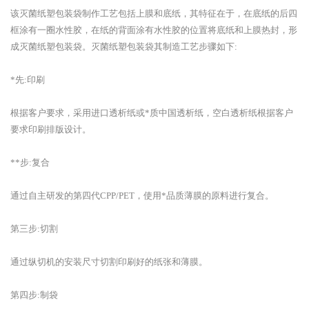
该灭菌纸塑包装袋制作工艺包括上膜和底纸，其特征在于，在底纸的后四
框涂有一圈水性胶，在纸的背面涂有水性胶的位置将底纸和上膜热封，形
成灭菌纸塑包装袋。灭菌纸塑包装袋其制造工艺步骤如下:
*先:印刷
根据客户要求，采用进口透析纸或*质中国透析纸，空白透析纸根据客户
要求印刷排版设计。
**步:复合
通过自主研发的第四代CPP/PET，使用*品质薄膜的原料进行复合。
第三步:切割
通过纵切机的安装尺寸切割印刷好的纸张和薄膜。
第四步:制袋