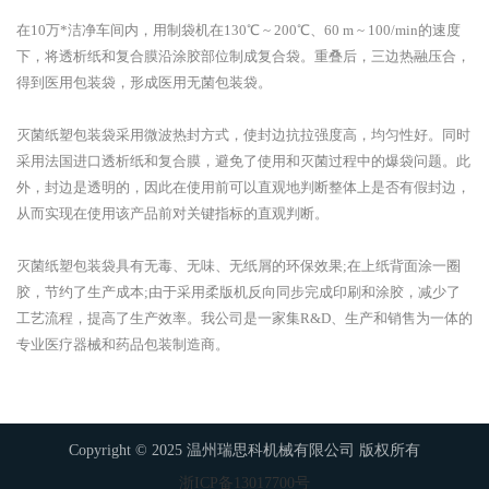
在10万*洁净车间内，用制袋机在130℃ ~ 200℃、60 m ~ 100/min的速度
下，将透析纸和复合膜沿涂胶部位制成复合袋。重叠后，三边热融压合，
得到医用包装袋，形成医用无菌包装袋。
灭菌纸塑包装袋采用微波热封方式，使封边抗拉强度高，均匀性好。同时
采用法国进口透析纸和复合膜，避免了使用和灭菌过程中的爆袋问题。此
外，封边是透明的，因此在使用前可以直观地判断整体上是否有假封边，
从而实现在使用该产品前对关键指标的直观判断。
灭菌纸塑包装袋具有无毒、无味、无纸屑的环保效果;在上纸背面涂一圈
胶，节约了生产成本;由于采用柔版机反向同步完成印刷和涂胶，减少了
工艺流程，提高了生产效率。我公司是一家集R&D、生产和销售为一体的
专业医疗器械和药品包装制造商。
Copyright © 2025 温州瑞思科机械有限公司 版权所有
浙ICP备13017700号